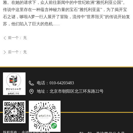
雅。在她的请求下，众人前往新闻中的中世纪欧洲“雅托利亚公国”。
传说中这里存在一种蕴含神秘力量的宝石“雅托利亚蓝”，为了揭开宝
石之谜，哆啦A梦一行人展开了冒险，流传中“世界毁灭”的传说开始复
苏，他们陷入了巨大的危机......
前一个：
无
ꄴ
后一个：
无
ꄲ
电话：
010-64203483
地址：
北京市朝阳区北三环东路22号
版权所有：
金鸡百花影城官网