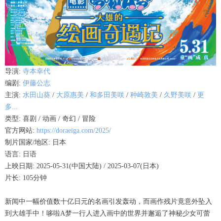
导演
:
寺本幸代
编剧
:
伊藤公志
主演
:
水田山葵
/
大原惠美
/
和多田美咲
/
种崎敦美
/
久野美咲
/
更
多...
类型:
喜剧
/
动画
/
奇幻
/
冒险
官方网站:
https://doraeiga.com/2025/
制片国家/地区:
日本
语言:
日语
上映日期:
2025-05-31(中国大陆)
/
2025-03-07(日本)
片长:
105分钟
新闻中一幅价值数十亿日元的名画引发轰动，而画作残片竟意外坠入
到大雄手中！哆啦A梦一行人进入画中的世界并邂逅了神秘少女可蕾