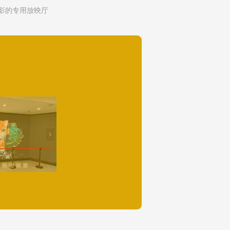
电影的专用放映厅
넲
6
7
8
9