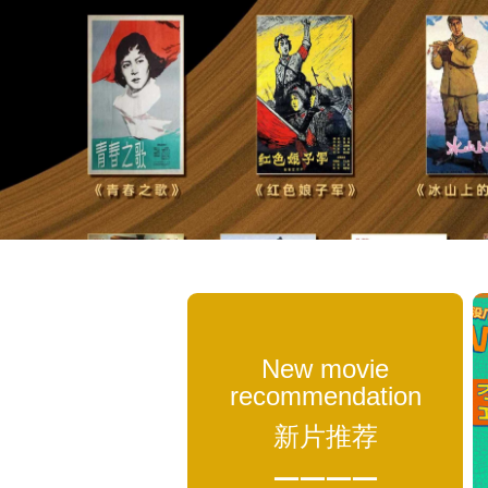
New movie
recommendation
新片推荐
————