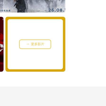
更多影片
ꁹ