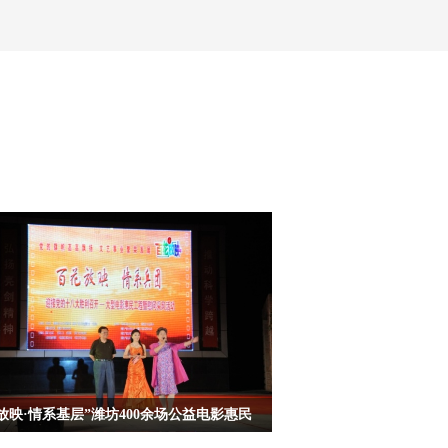
放映·情系基层”潍坊400余场公益电影惠民
党的十九大召开、纪念建军90周年，由中国文联、