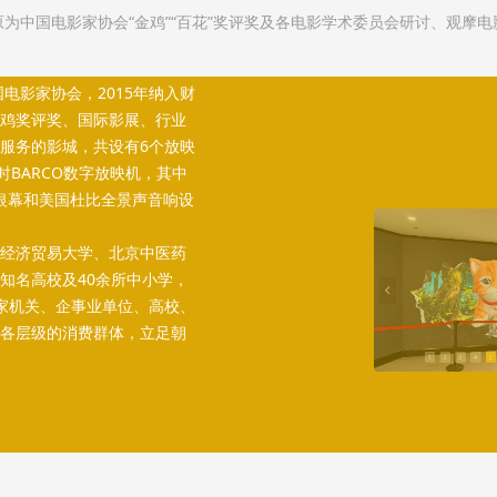
为中国电影家协会“金鸡”“百花”奖评奖及各电影学术委员会研讨、观摩
电影家协会，2015年纳入财
鸡奖评奖、国际影展、行业
服务的影城，共设有6个放映
时BARCO数字放映机，其中
属银幕和美国杜比全景声音响设
经济贸易大学、北京中医药
知名高校及40余所中小学，
넳
家机关、企事业单位、高校、
各层级的消费群体，立足朝
1
2
3
4
5