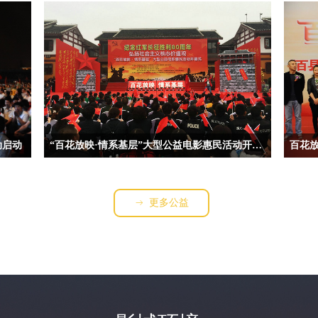
至10月
宣传部、自治区文联和新疆生产建设兵团文联共同主办
中国电
惠民电
的“百花放映·情系新疆”大型电影惠民工程暨慰问采风活动
电影惠
互动慰
在阜康市开幕。
动启动
“百花放映·情系基层”大型公益电影惠民活动开幕式在遵义市隆重举行
联、中
11月15日，由中国文联、中国电影家协会、中共遵义市委
中国文
线有限
宣传部等共同主办，中宣部、国家广电总局、全国总工
乡”活
民活动，
会、全国妇联、中国道路交通安全协会等共同支持的“百
主题系
更多公益
ꁹ
花放映·情系基层”大型公益电影惠民活动开幕式在贵州省
遵义市隆重举行。