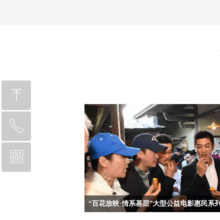
ꁸ
ꂅ
回到顶部
ꀥ
010-64212040
微信二维码
由中国文联、中国电影家协会开展的“百花放映·情