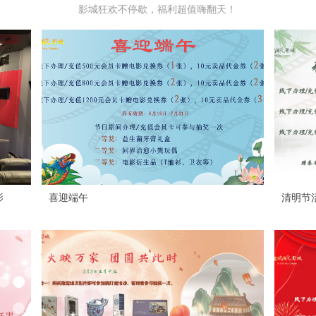
影城狂欢不停歇，福利超值嗨翻天！
影
喜迎端午
清明节