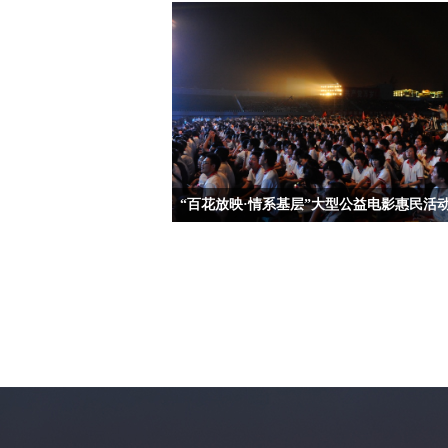
层”大型公益电影惠民系列活动定于2019年7月10日
31日在全国19省60市325县文化广场、行政村放映
影16210余场，同时组织电影艺术家随放映队进行
问演出。
“百花放映·情系基层”大型公益电影惠民活
黄冈新闻网（通讯员周旭）8月24日晚，由中国文
国电影家协会共同举办，黄冈市新农村数字电影院
公司承办的“百花放映·情系基层”大型公益电影惠
在遗爱湖公园广场举行启动仪式。