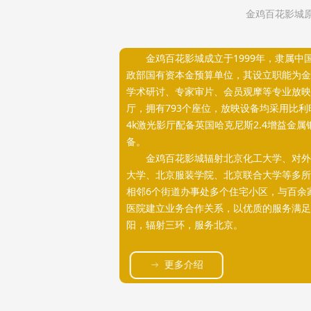
金鸡百花影城原
金鸡百花影城成立于1999年，隶属中国
政部国有资本金预算单位，其设立职能为金
学术研讨、专家审片、会员观摩等专业放映
厅，拥有793个座位，放映设备均采用比利
4k激光影厅配备英国哈克尼斯2.4增益金
备。
金鸡百花影城辐射北京化工大学、对外
大学、北京服装学院、北京联合大学等多所
相邻6个街道办事处多个住宅小区，与百余
医院建立业务合作关系，以优质的服务满足
阳，辐射三环，服务北京。
更多介绍
ꁹ